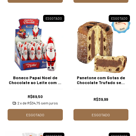
ESGOTADO
ESGOTADO
Boneco Papai Noel de
Panetone com Gotas de
Chocolate ao Leite com 16
Chocolate Trufado sem
unidades Borússia
Adição de Açúcares 600g
Chocolates
Borússia Chocolates
R$69,50
R$39,99
2
x de
R$34,75
sem juros
ESGOTADO
ESGOTADO