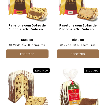
Panetone com Gotas de
Panetone com Gotas de
Chocolate Trufado com
Chocolate Trufado com
Creme de Avelã com 750g
Creme de Marula com 750g
Borússia Chocolates
Borússia Chocolates
R$80,00
R$80,00
2
x de
R$40,00
sem juros
2
x de
R$40,00
sem juros
ESGOTADO
ESGOTADO
ESGOTADO
ESGOTADO