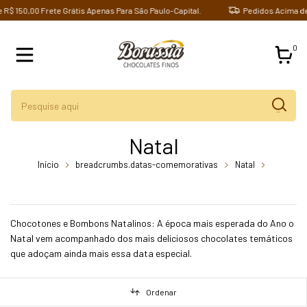
0,00 Frete Grátis Apenas Para São Paulo-Capital.
Pedidos Acima de R$ 15
0
Natal
Início
breadcrumbs.datas-comemorativas
Natal
breadcrumbs.mini-chocotone-recheado-com-creme-de-trufas-170-gr-
borussia-chocolates
Chocotones e Bombons Natalinos: A época mais esperada do Ano o
Natal vem acompanhado dos mais deliciosos chocolates temáticos
que adoçam ainda mais essa data especial.
Ordenar