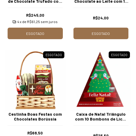
de Chocolate Trufado com
Chocolate ao Leite com 14
Creme de Trufas 170g /
unidades Borússia
Caixa c/15 Unds Borússia
Chocolates
R$245,00
Chocolates
R$24,00
4
x de
R$61,25
sem juros
ESGOTADO
ESGOTADO
ESGOTADO
ESGOTADO
Cestinha Boas Festas com
Caixa de Natal Triângulo
Chocolates Borússia
com 10 Bombons de Licor
de Cereja Borússia
Chocolates
R$68,50
R$25,50