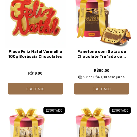
Placa Feliz Natal Vermelha
Panetone com Gotas de
100g Borússia Chocolates
Chocolate Trufado com
Creme de Trufas com 750g
Borússia Chocolates
R$80,00
R$19,00
2
x de
R$40,00
sem juros
ESGOTADO
ESGOTADO
ESGOTADO
ESGOTADO