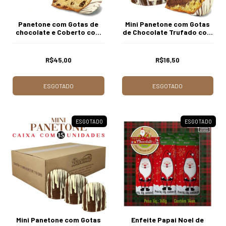
Panetone com Gotas de
Mini Panetone com Gotas
chocolate e Coberto com
de Chocolate Trufado com
Chocolate ao Leite 710g
Creme de Trufas 170g
Borússia Chocolates
Borússia Chocolates
R$45,00
R$16,50
ESGOTADO
ESGOTADO
ESGOTADO
ESGOTADO
Mini Panetone com Gotas
Enfeite Papai Noel de