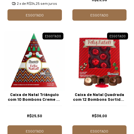
2
x de
R$34,25
sem juros
ESGOTADO
ESGOTADO
ESGOTADO
ESGOTADO
Caixa de Natal Triângulo
Caixa de Natal Quadrada
com 10 Bombons Creme de
com 12 Bombons Sortidos
Brigadeiro Borússia
Borússia Chocolates
Chocolates
R$25,50
R$36,00
ESGOTADO
ESGOTADO