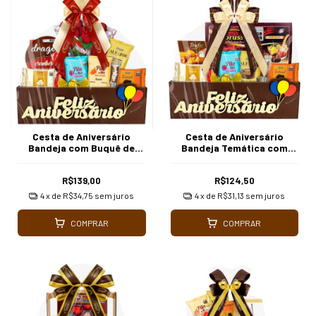
Cesta de Aniversário
Cesta de Aniversário
Bandeja com Buquê de
Bandeja Temática com
Chocolate Borussia
Chocolates Borussia
Chocolates
Chocolates
R$139,00
R$124,50
4
x de
R$34,75
sem juros
4
x de
R$31,13
sem juros
COMPRAR
COMPRAR