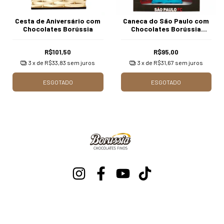
Cesta de Aniversário com
Caneca do São Paulo com
Chocolates Borússia
Chocolates Borússia
Chocolates
R$101,50
R$95,00
3
x de
R$33,83
sem juros
3
x de
R$31,67
sem juros
ESGOTADO
ESGOTADO