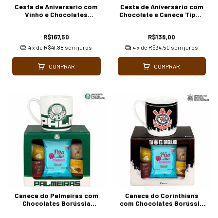
Cesta de Aniversario com
Cesta de Aniversário com
Vinho e Chocolates
Chocolate e Caneca Tipo 1
Borussia Chocolates
Borússia Chocolates
R$167,50
R$138,00
4
x de
R$41,88
sem juros
4
x de
R$34,50
sem juros
COMPRAR
COMPRAR
Caneca do Palmeiras com
Caneca do Corinthians
Chocolates Borússia
com Chocolates Borússia
Chocolates
Chocolates