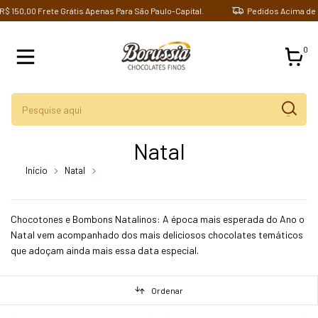
0,00 Frete Grátis Apenas Para São Paulo-Capital.
Pedidos Acima de R$ 15
0
Natal
Início
Natal
breadcrumbs.mini-chocotone-recheado-com-
creme-de-trufas-170gr-caixa-c15-unds-borussia-chocolates
Chocotones e Bombons Natalinos: A época mais esperada do Ano o
Natal vem acompanhado dos mais deliciosos chocolates temáticos
que adoçam ainda mais essa data especial.
Ordenar