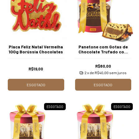
Placa Feliz Natal Vermelha
Panetone com Gotas de
100g Borússia Chocolates
Chocolate Trufado com
Creme de Trufas com 750g
Borússia Chocolates
R$80,00
R$19,00
2
x de
R$40,00
sem juros
ESGOTADO
ESGOTADO
ESGOTADO
ESGOTADO