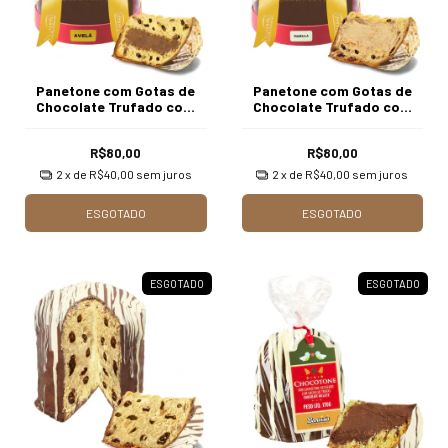
Panetone com Gotas de
Panetone com Gotas de
Chocolate Trufado com
Chocolate Trufado com
Creme de Avelã com 750g
Creme de Marula com 750g
Borússia Chocolates
Borússia Chocolates
R$80,00
R$80,00
2
x de
R$40,00
sem juros
2
x de
R$40,00
sem juros
ESGOTADO
ESGOTADO
ESGOTADO
ESGOTADO