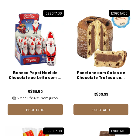
ESGOTADO
ESGOTADO
Boneco Papai Noel de
Panetone com Gotas de
Chocolate ao Leite com 16
Chocolate Trufado sem
unidades Borússia
Adição de Açúcares 600g
Chocolates
Borússia Chocolates
R$69,50
R$39,99
2
x de
R$34,75
sem juros
ESGOTADO
ESGOTADO
ESGOTADO
ESGOTADO