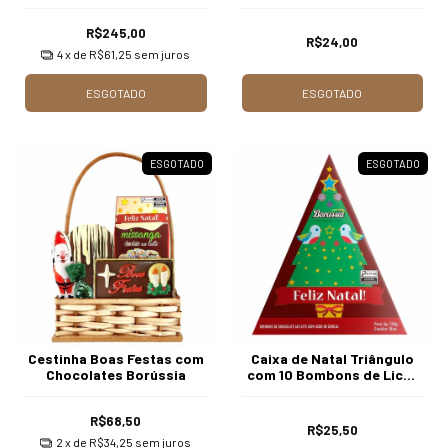
Creme de Trufas 170g /
unidades Borússia
Caixa c/15 Unds Borússia
Chocolates
R$245,00
Chocolates
R$24,00
4
x de
R$61,25
sem juros
ESGOTADO
ESGOTADO
ESGOTADO
ESGOTADO
Cestinha Boas Festas com
Caixa de Natal Triângulo
Chocolates Borússia
com 10 Bombons de Licor
de Cereja Borússia
Chocolates
R$68,50
R$25,50
2
x de
R$34,25
sem juros