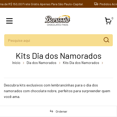
e R$ 150,00 Frete Grátis Apenas Para São Paulo-Capital.
Pedidos Acima d
0
Kits Dia dos Namorados
Início
Dia dos Namorados
Kits Dia dos Namorados
breadcrumbs.kit-caneca-com-chocolates-sao-paulo-borussia-
chocolates
Descubra kits exclusivos com lembrancinhas para o dia dos
namorados com chocolate nobre, perfeitos para surpreender quem
você ama.
Ordenar