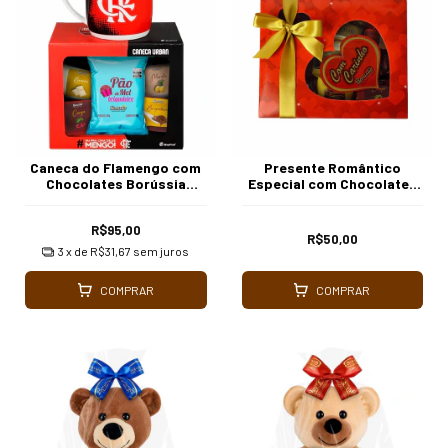
Caneca do Flamengo com
Presente Romântico
Chocolates Borússia
Especial com Chocolates
Chocolates
Finos
R$95,00
R$50,00
3
x de
R$31,67
sem juros
COMPRAR
COMPRAR