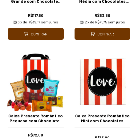
Grande com Chocolates
Média com Chocolates
Borússia
Borússia
R$117,50
R$83,50
3
x de
R$39,17
sem juros
2
x de
R$41,75
sem juros
COMPRAR
COMPRAR
Caixa Presente Romântico
Caixa Presente Romântico
Pequena com Chocolates
Mini com Chocolates
Borússia
Borússia
R$72,00
R$15,00