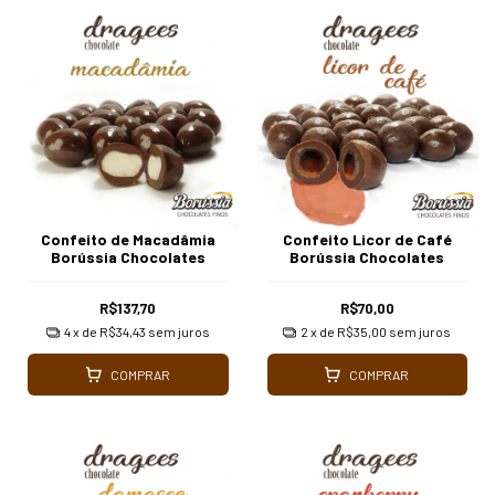
Confeito de Macadâmia
Confeito Licor de Café
Borússia Chocolates
Borússia Chocolates
R$137,70
R$70,00
4
x de
R$34,43
sem juros
2
x de
R$35,00
sem juros
COMPRAR
COMPRAR