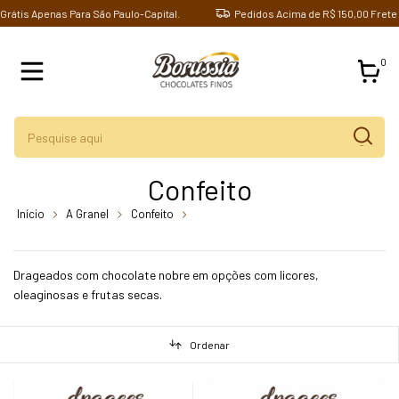
 Apenas Para São Paulo-Capital.
Pedidos Acima de R$ 150,00 Frete Grátis
0
Confeito
Início
A Granel
Confeito
breadcrumbs.confeito-castanha-do-
para-com-chocolate-80-cacau-borussia-chocolates
Drageados com chocolate nobre em opções com licores,
oleaginosas e frutas secas.
Ordenar