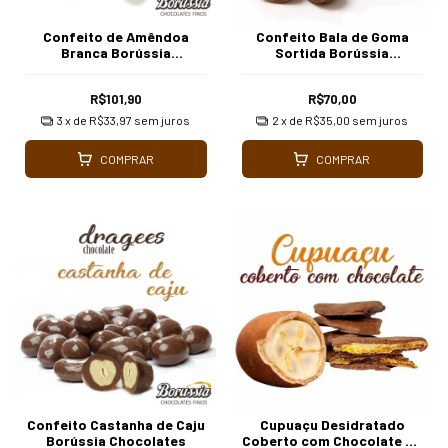
Confeito de Amêndoa
Confeito Bala de Goma
Branca Borússia
Sortida Borússia
Chocolates
Chocolates
R$101,90
R$70,00
3
x de
R$33,97
sem juros
2
x de
R$35,00
sem juros
COMPRAR
COMPRAR
Confeito Castanha de Caju
Cupuaçu Desidratado
Borússia Chocolates
Coberto com Chocolate ao