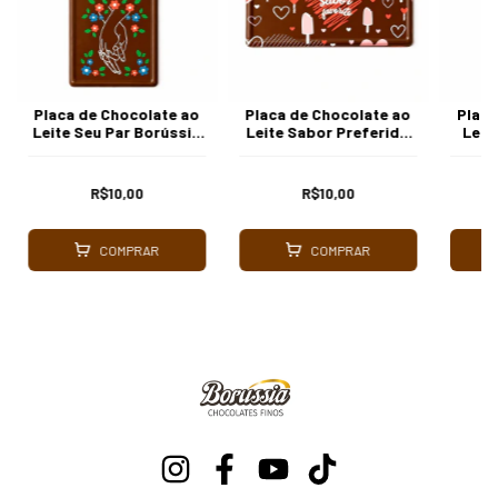
Placa de Chocolate ao
Placa de Chocolate ao
Placa
Leite Seu Par Borússia
Leite Sabor Preferido
Leit
Chocolates
Borússia Chocolates
R$10,00
R$10,00
COMPRAR
COMPRAR