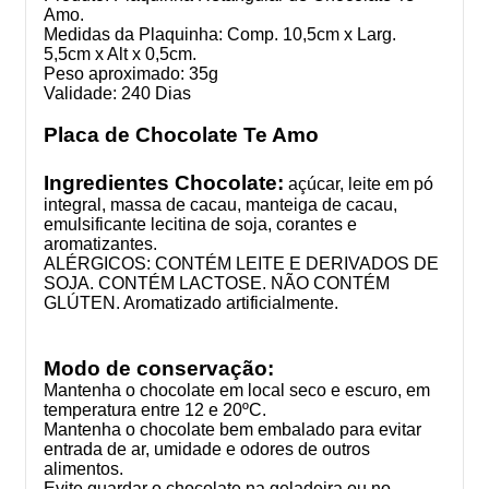
Amo.
Medidas da Plaquinha: Comp. 10,5cm x Larg.
5,5cm x Alt x 0,5cm.
Peso aproximado: 35g
Validade: 240 Dias
Placa de Chocolate Te Amo
Ingredientes Chocolate:
açúcar, leite em pó
integral, massa de cacau, manteiga de cacau,
emulsificante lecitina de soja, corantes e
aromatizantes.
ALÉRGICOS: CONTÉM LEITE E DERIVADOS DE
SOJA. CONTÉM LACTOSE. NÃO CONTÉM
GLÚTEN. Aromatizado artificialmente.
Modo de conservação:
Mantenha o chocolate em local seco e escuro, em
temperatura entre 12 e 20ºC.
Mantenha o chocolate bem embalado para evitar
entrada de ar, umidade e odores de outros
alimentos.
Evite guardar o chocolate na geladeira ou no