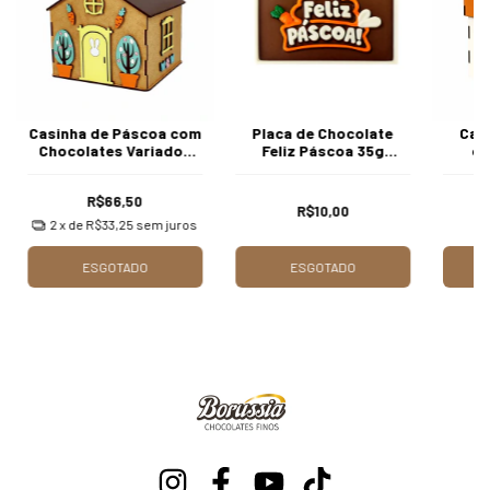
Casinha de Páscoa com
Placa de Chocolate
Cai
Chocolates Variados
Feliz Páscoa 35g
co
Borússia
Borússia Chocolates
Var
R$66,50
R$10,00
2
x de
R$33,25
sem juros
ESGOTADO
ESGOTADO