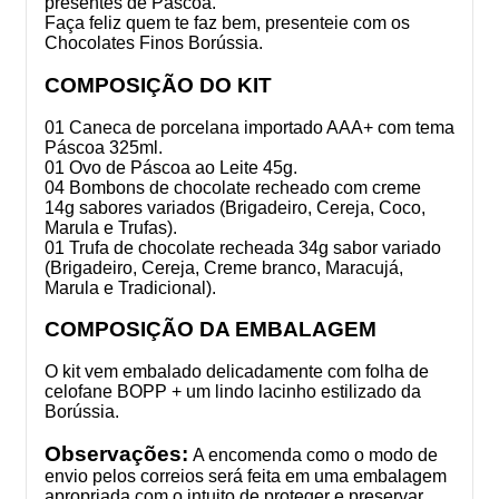
presentes de Páscoa.
Faça feliz quem te faz bem, presenteie com os
Chocolates Finos Borússia.
COMPOSIÇÃO DO KIT
01 Caneca de porcelana importado AAA+ com tema
Páscoa 325ml.
01 Ovo de Páscoa ao Leite 45g.
04 Bombons de chocolate recheado com creme
14g sabores variados (Brigadeiro, Cereja, Coco,
Marula e Trufas).
01 Trufa de chocolate recheada 34g sabor variado
(Brigadeiro, Cereja, Creme branco, Maracujá,
Marula e Tradicional).
COMPOSIÇÃO DA EMBALAGEM
O kit vem embalado delicadamente com folha de
celofane BOPP + um lindo lacinho estilizado da
Borússia.
Observações:
A encomenda como o modo de
envio pelos correios será feita em uma embalagem
apropriada com o intuito de proteger e preservar