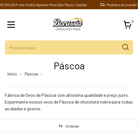
,00 Frete Grátis Apenas Para São Paulo-Capital.
Pedidos Acima de R$ 150
0
Páscoa
Início
Páscoa
breadcrumbs.casca-de-ovo-mini-de-chocolate-
ao-leite-caixa-com-1-010g
Fábrica de Ovos de Páscoa com altíssima qualidade e preço justo.
Experimente nossos ovos de Páscoa de chocolate nobre para todas
as idades e gostos.
Ordenar