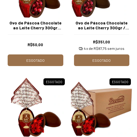
Ovo de Páscoa Chocolate
Ovo de Páscoa Chocolate
ao Leite Cherry 300gr
ao Leite Cherry 300gr /
Unidade Borússia
Caixa c/ 8 Unds Borússia
Chocolates
Chocolates
R$351,00
R$50,00
4
x de
R$87,75
sem juros
ESGOTADO
ESGOTADO
ESGOTADO
ESGOTADO