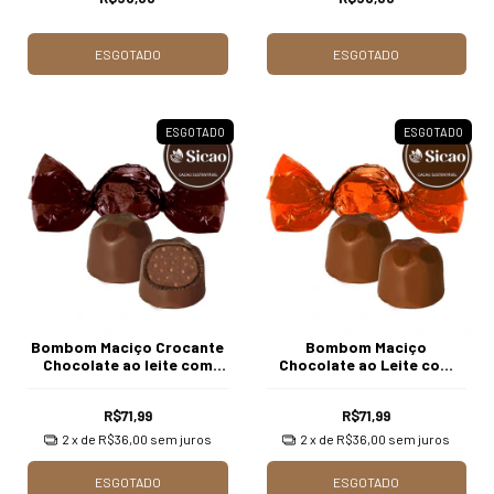
ESGOTADO
ESGOTADO
ESGOTADO
ESGOTADO
Bombom Maciço Crocante
Bombom Maciço
Chocolate ao leite com
Chocolate ao Leite com
500g Sicao
500g Sicao
R$71,99
R$71,99
2
x de
R$36,00
sem juros
2
x de
R$36,00
sem juros
ESGOTADO
ESGOTADO