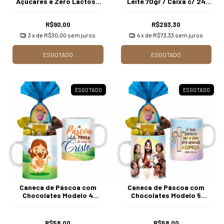
Açúcares e Zero Lactose
Leite 70gr / Caixa c/ 24
com Coelhinho de Pelúcia
Unds Borússia Chocolates
Borússia Chocolates
R$90,00
R$293,30
3
x de
R$30,00
sem juros
4
x de
R$73,33
sem juros
ESGOTADO
ESGOTADO
ESGOTADO
ESGOTADO
Caneca de Páscoa com
Caneca de Páscoa com
Chocolates Modelo 4
Chocolates Modelo 5
Borússia Chocolates
Borússia Chocolates
R$58,00
R$58,00