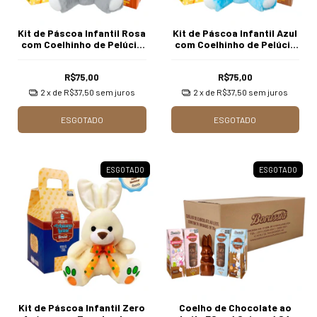
Kit de Páscoa Infantil Rosa
Kit de Páscoa Infantil Azul
com Coelhinho de Pelúcia
com Coelhinho de Pelúcia
Borússia Chocolates
Borússia Chocolates
R$75,00
R$75,00
2
x de
R$37,50
sem juros
2
x de
R$37,50
sem juros
ESGOTADO
ESGOTADO
ESGOTADO
ESGOTADO
Kit de Páscoa Infantil Zero
Coelho de Chocolate ao