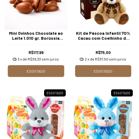
Mini Ovinhos Chocolate ao
Kit de Páscoa Infantil 70%
Leite 1.010 gr. Borússia
Cacau com Coelhinho de
Chocolates
Pélúcia Borússia
Chocolates
R$117,99
R$75,00
3
x de
R$39,33
sem juros
2
x de
R$37,50
sem juros
ESGOTADO
ESGOTADO
ESGOTADO
ESGOTADO