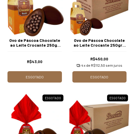
Ovo de Páscoa Chocolate
Ovo de Páscoa Chocolate
ao Leite Crocante 250gr
ao Leite Crocante 250gr /
Unidade Borússia
Caixa c/ 12 Unds Borússia
Chocolates
Chocolates
R$450,00
R$43,00
4
x de
R$112,50
sem juros
ESGOTADO
ESGOTADO
ESGOTADO
ESGOTADO