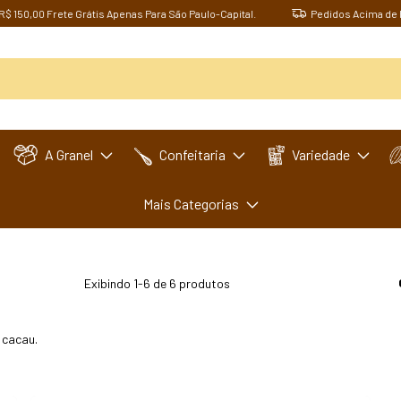
0,00 Frete Grátis Apenas Para São Paulo-Capital.
Pedidos Acima de R$ 15
A Granel
Confeitaria
Variedade
Mais Categorias
Exibindo 1-6 de 6 produtos
 cacau.