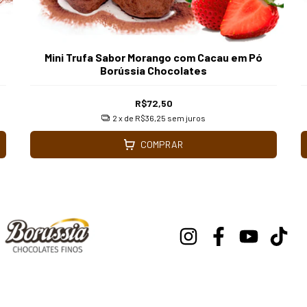
Mini Trufa Sabor Morango com Cacau em Pó
Borússia Chocolates
R$72,50
2
x de
R$36,25
sem juros
COMPRAR