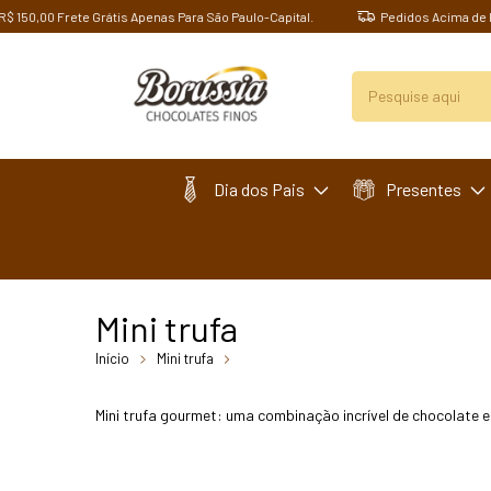
0,00 Frete Grátis Apenas Para São Paulo-Capital.
Pedidos Acima de R$ 15
Dia dos Pais
Presentes
Mini trufa
Início
Mini trufa
breadcrumbs.mini-trufa-sabor-
tradicional
Mini trufa gourmet: uma combinação incrível de chocolate e