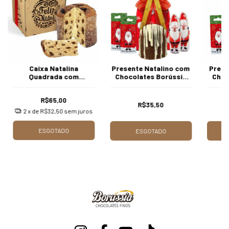
Caixa Natalina
Presente Natalino com
Prese
Quadrada com
Chocolates Borússia
Choc
Panetone de 820g
Chocolates
Chocolates Borússia
R$65,00
R$35,50
2
x de
R$32,50
sem juros
ESGOTADO
ESGOTADO