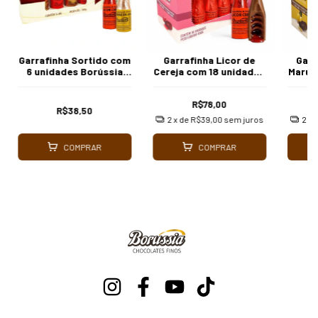
Garrafinha Sortido com
Garrafinha Licor de
Garr
6 unidades Borússia
Cereja com 18 unidades
Marul
Chocolates
Borússia Chocolates
Ború
R$78,00
R$38,50
2
x de
R$39,00
sem juros
2
x 
COMPRAR
COMPRAR