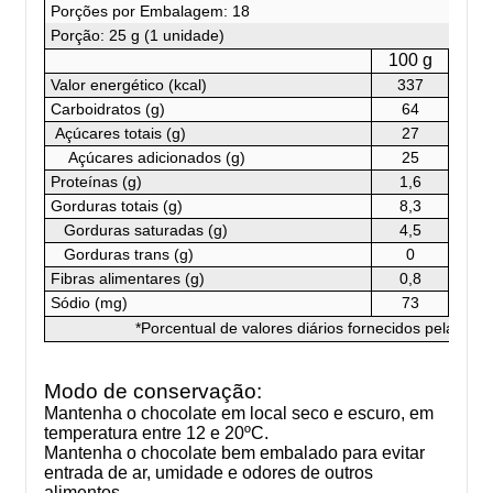
Porções por Embalagem: 18
Porção: 25 g (1 unidade)
100 g
25
Valor energético (kcal)
337
85
Carboidratos (g)
64
16
Açúcares totais (g)
27
6,
Açúcares adicionados (g)
25
6,
Proteínas (g)
1,6
0
Gorduras totais (g)
8,3
2,
Gorduras saturadas (g)
4,5
1,
Gorduras trans (g)
0
0
Fibras alimentares (g)
0,8
0
Sódio (mg)
73
1
*Porcentual de valores diários fornecidos pela porç
Modo de conservação:
Mantenha o chocolate em local seco e escuro, em
temperatura entre 12 e 20ºC.
Mantenha o chocolate bem embalado para evitar
entrada de ar, umidade e odores de outros
alimentos.