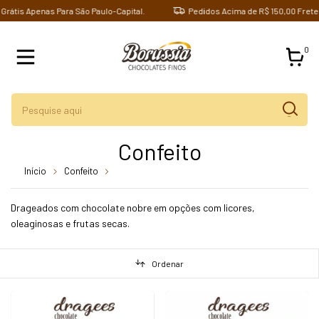
s Apenas Para São Paulo-Capital.
Pedidos Acima de R$ 150,00 Frete Gráti
0
Confeito
Início
Confeito
breadcrumbs.confeito-de-castanha-de-caju
Drageados com chocolate nobre em opções com licores,
oleaginosas e frutas secas.
Ordenar