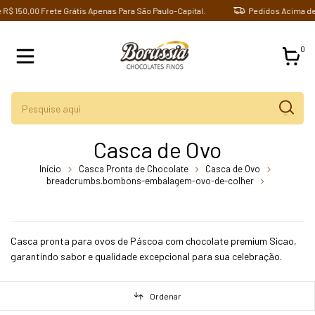
 150,00 Frete Grátis Apenas Para São Paulo-Capital.
Pedidos Acima de R$
0
Casca de Ovo
Início
Casca Pronta de Chocolate
Casca de Ovo
breadcrumbs.bombons-embalagem-ovo-de-colher
breadcrumbs.casca-de-ovo-pequena-de-chocolate-fracionado-ao-
leite-com-1-010-gr-16-unidades
Casca pronta para ovos de Páscoa com chocolate premium Sicao,
garantindo sabor e qualidade excepcional para sua celebração.
Ordenar