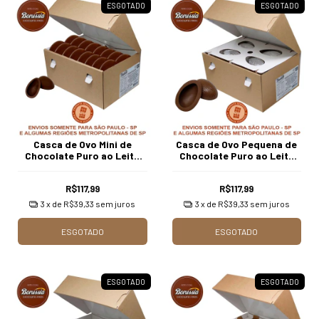
ESGOTADO
ESGOTADO
Casca de Ovo Mini de
Casca de Ovo Pequena de
Chocolate Puro ao Leite
Chocolate Puro ao Leite
Borússia com 1.010 gr. (46
Borússia com 1.010 gr. (16
unidades)
unidades)
R$117,99
R$117,99
3
x de
R$39,33
sem juros
3
x de
R$39,33
sem juros
ESGOTADO
ESGOTADO
ESGOTADO
ESGOTADO