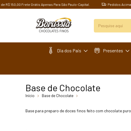
 150,00 Frete Grátis Apenas Para São Paulo-Capital.
Pedidos Acima de R$
Dia dos Pais
Presentes
Base de Chocolate
Início
Base de Chocolate
breadcrumbs.base-de-
chocolate-ao-leite-redonda-42-uni
Base para preparo de doces finos feito com chocolate puro