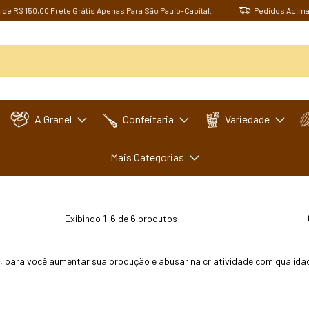
 150,00 Frete Grátis Apenas Para São Paulo-Capital.
Pedidos Acima de R$
A Granel
Confeitaria
Variedade
Mais Categorias
Exibindo 1-6 de 6 produtos
, para você aumentar sua produção e abusar na criatividade com qualidad