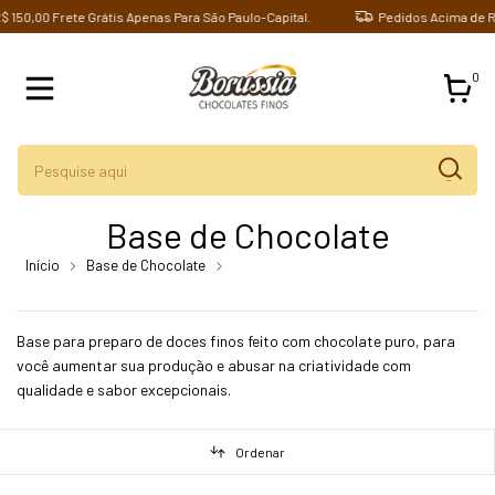
50,00 Frete Grátis Apenas Para São Paulo-Capital.
Pedidos Acima de R$ 1
0
Base de Chocolate
Início
Base de Chocolate
breadcrumbs.base-de-chocolate-ao-
leite-quadrada-42-uni
Base para preparo de doces finos feito com chocolate puro, para
você aumentar sua produção e abusar na criatividade com
qualidade e sabor excepcionais.
Ordenar